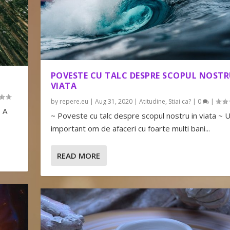
POVESTE CU TALC DESPRE SCOPUL NOSTR
VIATA
by
repere.eu
|
Aug 31, 2020
|
Atitudine
,
Stiai ca?
|
0
|
~ A
~ Poveste cu talc despre scopul nostru in viata ~ 
important om de afaceri cu foarte multi bani...
READ MORE