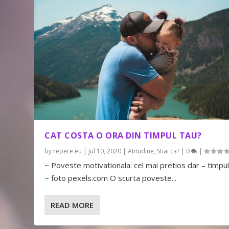
CAT COSTA O ORA DIN TIMPUL TAU?
by
repere.eu
|
Jul 10, 2020
|
Atitudine
,
Stiai ca?
|
0
|
~ Poveste motivationala: cel mai pretios dar – timpul
~ foto pexels.com O scurta poveste...
READ MORE