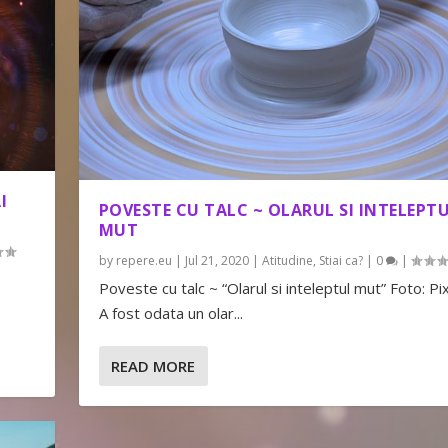
I
POVESTE CU TALC ~ OLARUL SI INTELEPT
MUT
by
repere.eu
|
Jul 21, 2020
|
Atitudine
,
Stiai ca?
|
0
|
Poveste cu talc ~ “Olarul si inteleptul mut” Foto: P
A fost odata un olar...
READ MORE