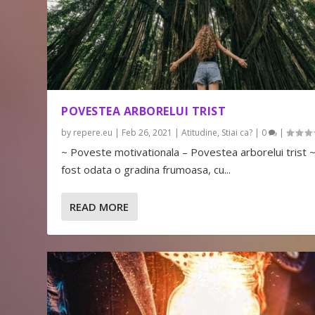
POVESTEA ARBORELUI TRIST
by
repere.eu
|
Feb 26, 2021
|
Atitudine
,
Stiai ca?
|
0
|
~ Poveste motivationala – Povestea arborelui trist 
fost odata o gradina frumoasa, cu...
READ MORE