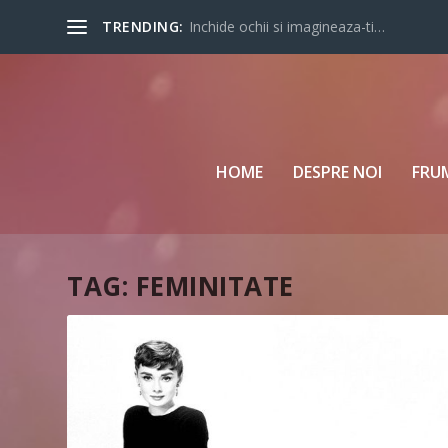
TRENDING:
Inchide ochii si imagineaza-ti…
HOME
DESPRE NOI
FRU
TAG:
FEMINITATE