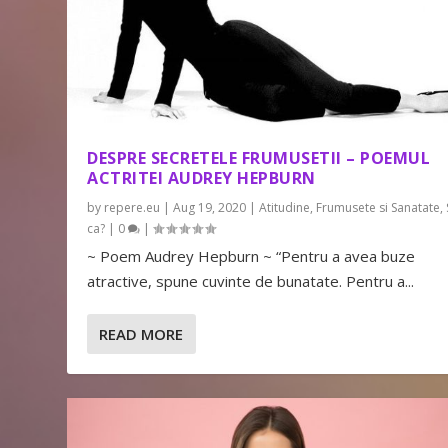
DESPRE SECRETELE FRUMUSETII – POEMUL
ACTRITEI AUDREY HEPBURN
by
repere.eu
|
Aug 19, 2020
|
Atitudine
,
Frumusete si Sanatate
,
ca?
|
0
|
~ Poem Audrey Hepburn ~ “Pentru a avea buze
atractive, spune cuvinte de bunatate. Pentru a...
READ MORE