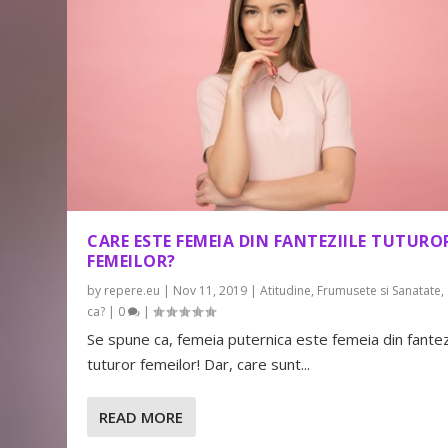
CARE ESTE FEMEIA DIN FANTEZIILE TUTUR
FEMEILOR?
by
repere.eu
|
Nov 11, 2019
|
Atitudine
,
Frumusete si Sanatate
,
ca?
|
0
|
Se spune ca, femeia puternica este femeia din fantez
tuturor femeilor! Dar, care sunt...
READ MORE