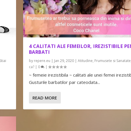
4 CALITATI ALE FEMEILOR, IREZISTIBILE P
BARBATI
Stiai
by
repere.eu
|
Jan 29, 2020
|
Atitudine
,
Frumusete si Sanatate
ca?
|
0
|
~ femeie irezistibila ~ calitati ale unei femei irezisti
Gusturile barbatilor par cateodata...
READ MORE