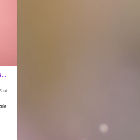
OR…
Stiai
iile