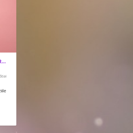
OR…
Stiai
iile