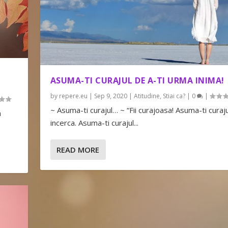
ASUMA-TI CURAJUL DE A-TI URMA INIMA!
by
repere.eu
|
Sep 9, 2020
|
Atitudine
,
Stiai ca?
|
0
|
~ Asuma-ti curajul… ~ “Fii curajoasa! Asuma-ti curaj
a
incerca. Asuma-ti curajul...
READ MORE