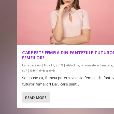
CARE ESTE FEMEIA DIN FANTEZIILE TUTUR
FEMEILOR?
by
repere.eu
|
Nov 11, 2019
|
Atitudine
,
Frumusete si Sanatate
,
ca?
|
0
|
Se spune ca, femeia puternica este femeia din fantez
tuturor femeilor! Dar, care sunt...
READ MORE