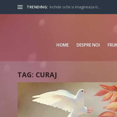
TRENDING:
Inchide ochii si imagineaza-ti…
HOME
DESPRE NOI
FRU
TAG:
CURAJ