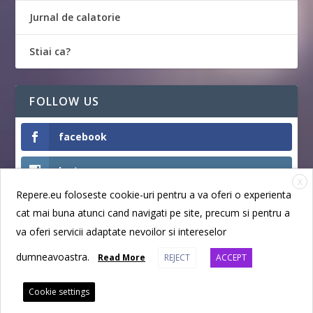
Jurnal de calatorie
Stiai ca?
FOLLOW US
facebook
Instagram
X
Repere.eu foloseste cookie-uri pentru a va oferi o experienta
Like
cat mai buna atunci cand navigati pe site, precum si pentru a
va oferi servicii adaptate nevoilor si intereselor
dumneavoastra.
Read More
REJECT
ACCEPT
Designed by
| Powered by
Elegant Themes
WordPress
Cookie settings
Politica de cookie
Politica de confidentialitate
Conditii de utilizare