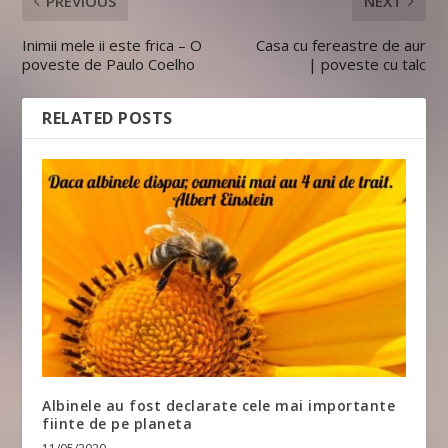
PREVIOUS
NEXT
Inimii mele ii este frica – O
Casa cu fereastre de aur
poveste de Paulo Coelho
| poveste cu talc
RELATED POSTS
Albinele au fost declarate cele mai importante
fiinte de pe planeta