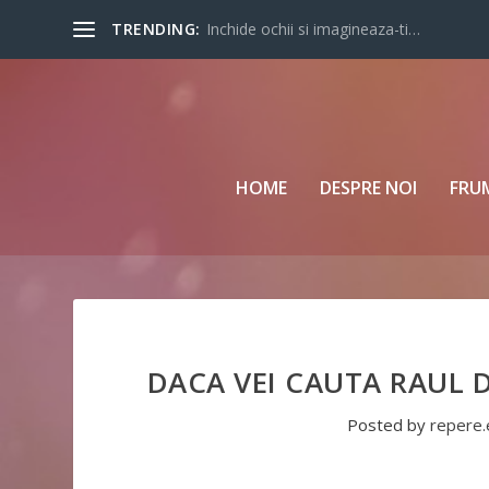
TRENDING:
Inchide ochii si imagineaza-ti…
HOME
DESPRE NOI
FRU
DACA VEI CAUTA RAUL D
Posted by
repere.