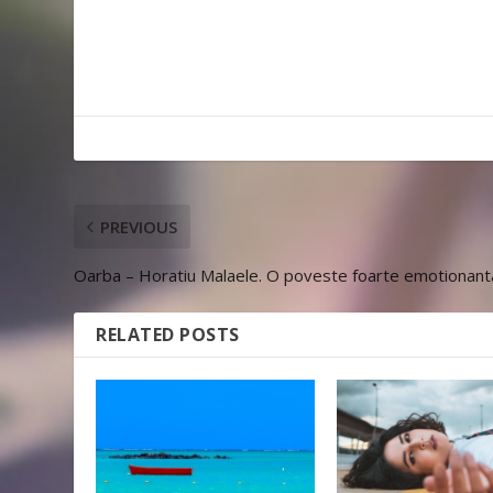
PREVIOUS
Oarba – Horatiu Malaele. O poveste foarte emotionant
RELATED POSTS