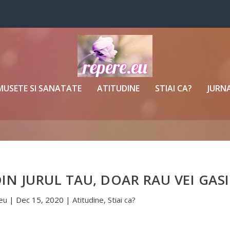
MUSETE SI SANATATE
ATITUDINE
STIAI CA?
JURNA
IN JURUL TAU, DOAR RAU VEI GASI
eu
|
Dec 15, 2020
|
Atitudine
,
Stiai ca?