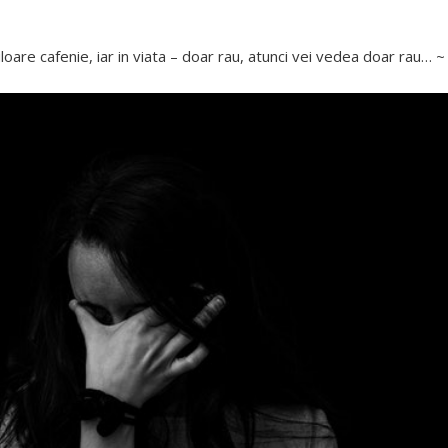
loare cafenie, iar in viata – doar rau, atunci vei vedea doar rau… ~