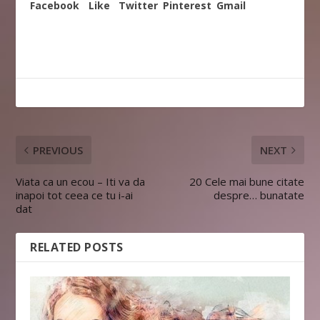
Facebook
Like
Twitter
Pinterest
Gmail
PREVIOUS
NEXT
Viata ca un ecou – Iti va da
20 Cele mai bune citate
inapoi tot ceea ce tu i-ai
despre… bunatate
dat
RELATED POSTS