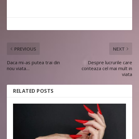
PREVIOUS
NEXT
Daca mi-as putea trai din
Despre lucrurile care
nou viata…
conteaza cel mai mult in
viata
RELATED POSTS