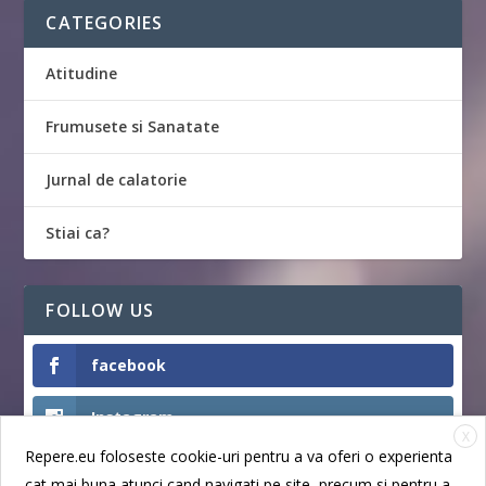
CATEGORIES
Atitudine
Frumusete si Sanatate
Jurnal de calatorie
Stiai ca?
FOLLOW US
facebook
Instagram
X
Repere.eu foloseste cookie-uri pentru a va oferi o experienta
Like
cat mai buna atunci cand navigati pe site, precum si pentru a