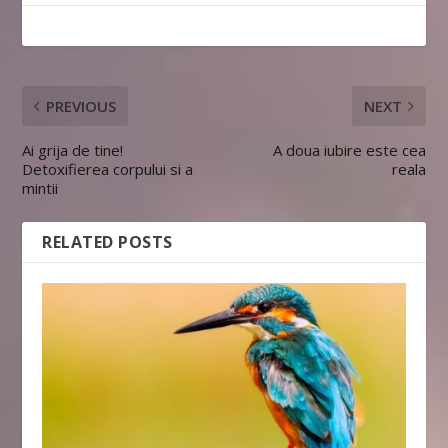
PREVIOUS
NEXT
Ai grija de tine!
A doua iubire este cea
Detoxifierea corpului si a
reala
mintii
RELATED POSTS