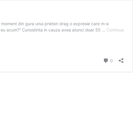
n moment din gura unui prieten drag o expresie care m-a
sc eu acum?” Cunostinta in cauza avea atunci doar 55 …
Continue
Comment
0