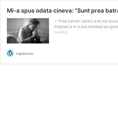
Mi-a spus odata cineva: “Sunt prea batr
~ “Prea batran” pentru a te mai buc
indignat si m-a pus totodata pe gan
Mi-
reading
a
spus
odata
repere.eu
cineva:
“Sunt
prea
batran,
viata
mea
oricum
a
trecut…”