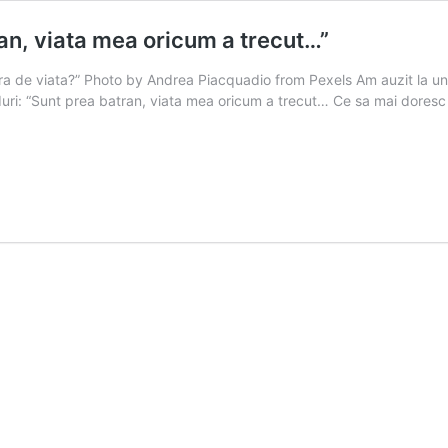
an, viata mea oricum a trecut…”
ura de viata?” Photo by Andrea Piacquadio from Pexels Am auzit la u
duri: “Sunt prea batran, viata mea oricum a trecut… Ce sa mai dore