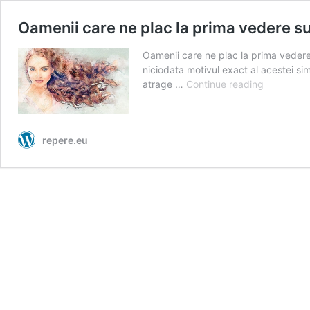
Oamenii care ne plac la prima vedere s
Oamenii care ne plac la prima vedere
niciodata motivul exact al acestei si
Oamenii
atrage …
Continue reading
care
ne
plac
repere.eu
la
prima
vedere
sunt
oameni
magici