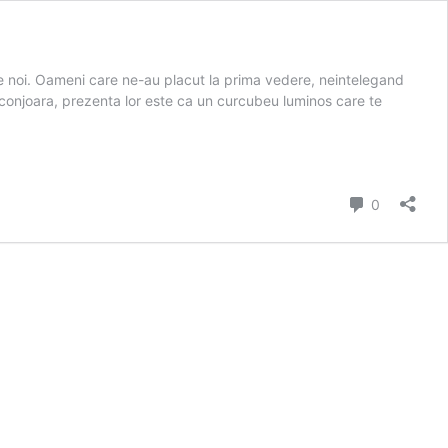
re noi. Oameni care ne-au placut la prima vedere, neintelegand
inconjoara, prezenta lor este ca un curcubeu luminos care te
Comment
0